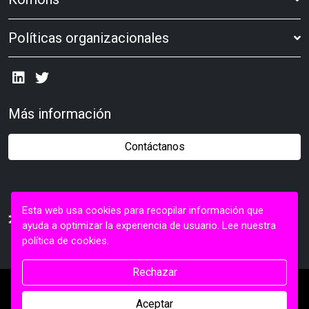
Políticas organizacionales
Más información
Contáctanos
Esta web usa cookies para recopilar información que
ayuda a optimizar la experiencia de usuario.
Lee nuestra
política de cookies.
Rechazar
© 2026 Komons Collective SLL
Aceptar
Desarrollo y diseño web por Utopig Studio